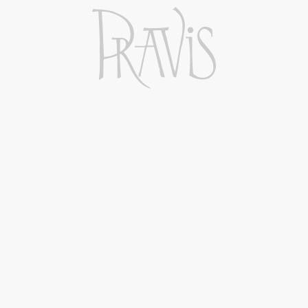
I VIGNETI
NARÀ
IMPATTO ZERO
I DOLCI
LE GRAPPE