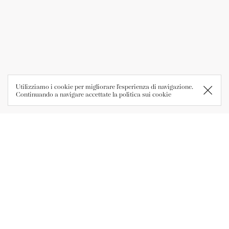
Utilizziamo i cookie per migliorare l'esperienza di navigazione.
Continuando a navigare accettate la
politica sui cookie
Sede
Azienda Agricola Pravis
Loc. Le Biolche, 1
38076 - Lasino (TN)
P.IVA 01009760222